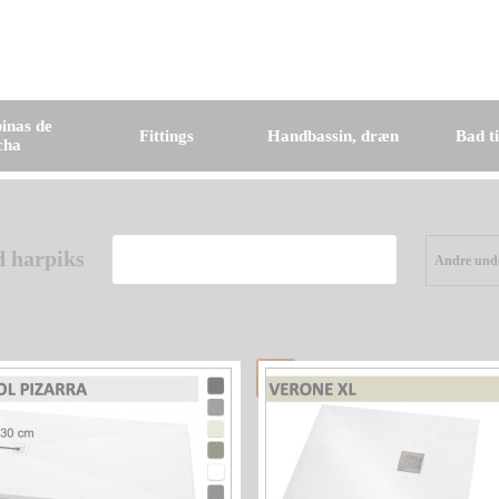
inas de
Fittings
Handbassin, dræn
Bad t
cha
d harpiks
Andre unde