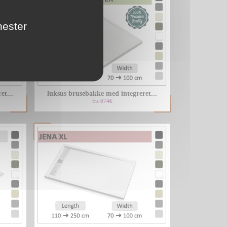
nester
et...
luksus brusebakke med integreret...
fra 674€