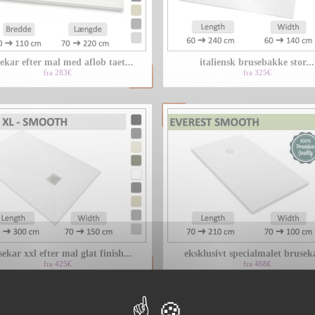
ekar efter mal med aflob taet...
italiensk brusebakke stor...
fra 283€
fra 325€
ekar xxl efter mal glat finish...
eksklusivt specialmalet bruseka
fra 425€
fra 468€