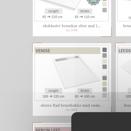
eksklusivt brusekar efter mal i...
brus
fra 256€
ekstra flad brusebakke med resin...
brus
fra 382€