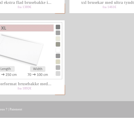
xl ekstra flad brusebakke i...
xxl brusekar med ultra tyndt.
fra 1389€
fra 1461€
torformat brusebakke med...
fra 1892€
ous ?
|
Paiement