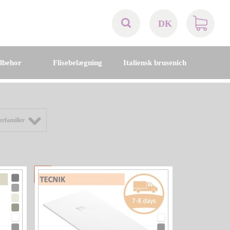
DK
AT
ilbehor
Flisebelægning
Italiensk brusenich
BE
CH
rfamilier
DE
DK
EN
FR