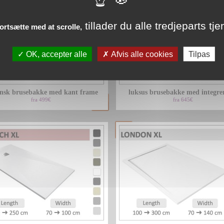
tillader du alle tredjeparts tje
fortsætte med at scrolle,
OK, accepter alle
Afvis alle cookies
Tilpas
iensk brusebakke med kant frame
luksus brusebakke med integrer
fra 499€
fra 645€