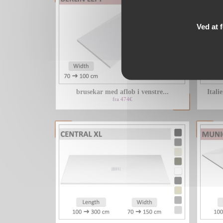
Ved at 
brusekar med aflob i venstre...
Ital
fra 474€