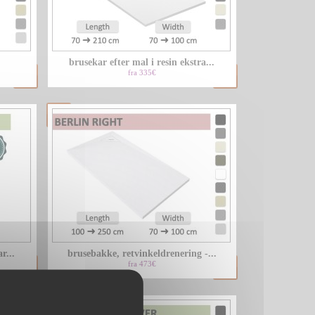
LU
brusekar efter mal i resin ekstra...
NL
fra 335€
PL
r...
brusebakke, retvinkeldrenering -...
fra 473€