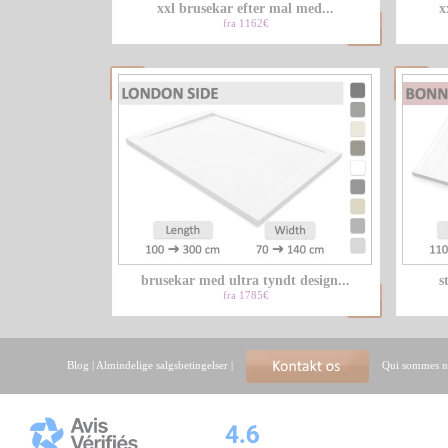
xxl brusekar efter mal med...
x
fra 1162€
brusekar med ultra tyndt design...
s
fra 1785€
Blog
|
Almindelige salgsbetingelser
|
Qui sommes n