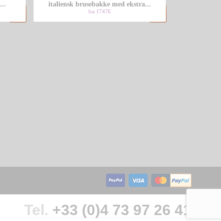
..
italiensk brusebakke med ekstra...
fra 1747€
Tel.
+33 (0)4 73 97 26 41