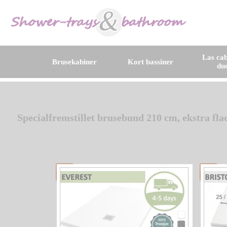
Las cab
Brusekabiner
Kort bassiner
du
Specialfremstillet brusebund 210 cm, ekstra fla