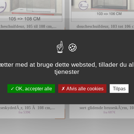
heschuifdeur, 105 til 108 cm,...
doucheschuifdeur, 103 tot 106 c
fra 487€
fra 504€
ætter med at bruge dette websted, tillader du al
tjenester
OK, accepter alle
Afvis alle cookies
Tilpas
seskydedÃ¸r, 105 Ã 108 cm,...
sort glidende bruseskÃ¦rm, 105
fra 539€
fra 687€