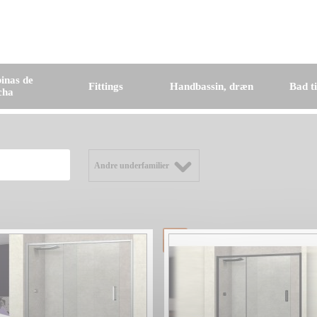
inas de
Fittings
Handbassin, dræn
Bad t
cha
Andre underfamilier