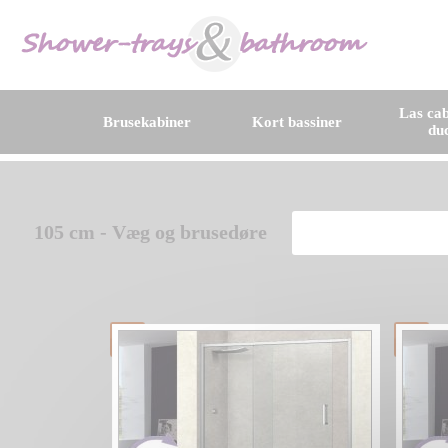
Las cab
Brusekabiner
Kort bassiner
du
105 cm - Væg og brusedøre