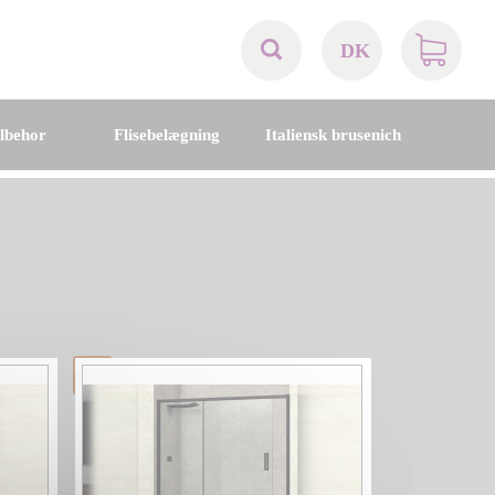
DK
AT
ilbehor
Flisebelægning
Italiensk brusenich
BE
CH
DE
DK
EN
FR