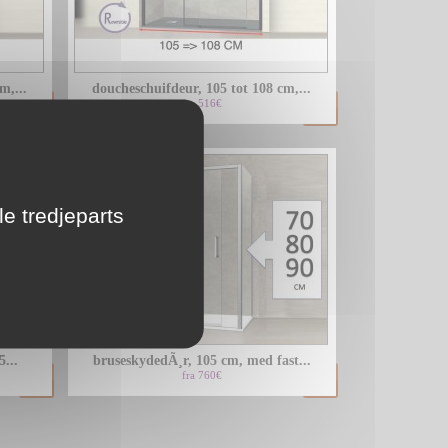
LU
m,...
doucheschuifdeur, 105 tot 108 cm,...
NL
fra 516€
PL
le tredjeparts
...
bruseskydedÃ¸r, 105 cm, med fast...
fra 760€