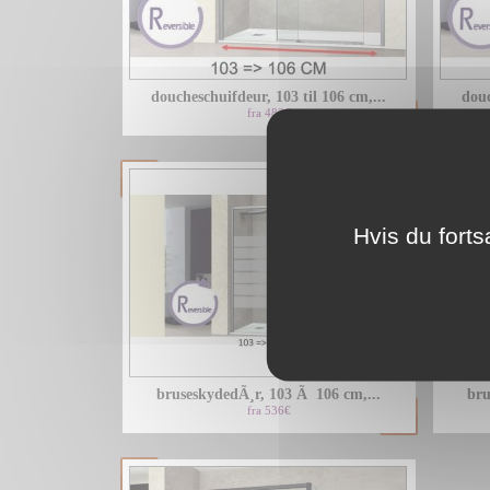
doucheschuifdeur, 103 til 106 cm,...
douc
fra 483€
Hvis du forts
bruseskydedÃ¸r, 103 Ã 106 cm,...
bru
fra 536€