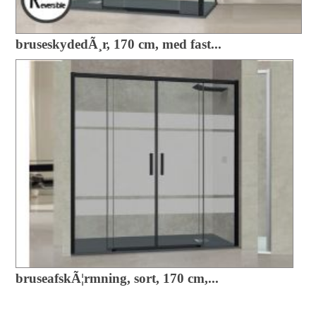
bruseskydedÃ¸r, 170 cm, med fast...
bruseafskÃ¦rmning, sort, 170 cm,...