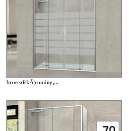
bruseafskÃ¦rmning,...