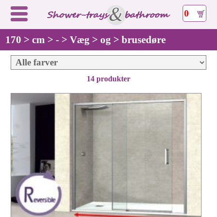
0
170 > cm > - > Væg > og > brusedøre
14 produkter