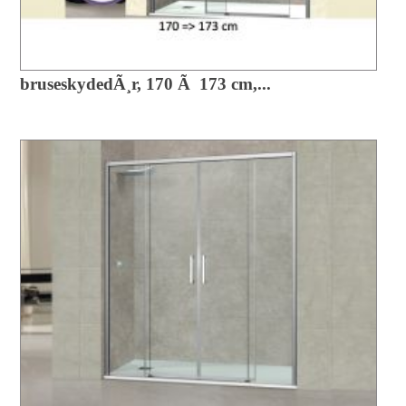
bruseskydedÃ¸r, 170 Ã 173 cm,...