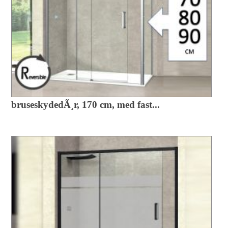
bruseskydedÃ¸r, 170 cm, med fast...