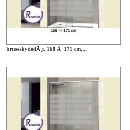
bruseskydedÃ¸r, 168 Ã 171 cm,...