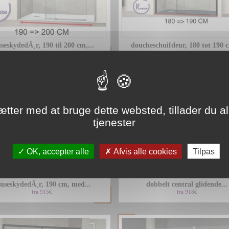
seskydedÃ¸r, 190 til 200 cm,...
doucheschuifdeur, 180 tot 190 c
fra 777€
fra 812€
ætter med at bruge dette websted, tillader du al
tjenester
OK, accepter alle
Afvis alle cookies
Tilpas
useskydedÃ¸r, 190 cm, med...
dobbelt central glidende...
fra 915€
fra 918€