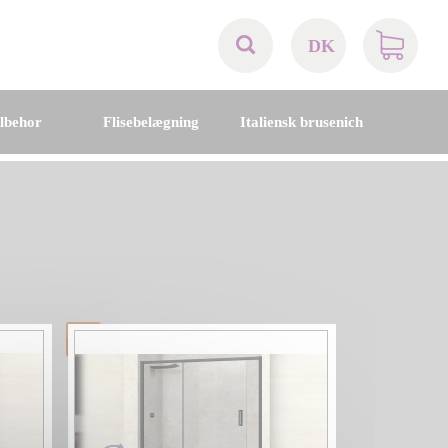
DK
AT
ilbehor
Flisebelægning
Italiensk brusenich
BE
CH
DE
DK
EN
FR