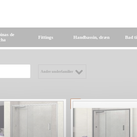
inas de
Fittings
Handbassin, dræn
Bad t
cha
Andre underfamilier