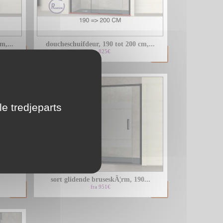
LU
m,...
doucheschuifdeur, 190 tot 200 cm,...
NL
fra 825€
PL
le tredjeparts
sort glidende bruseskÃ¦rm, 190...
fra 951€