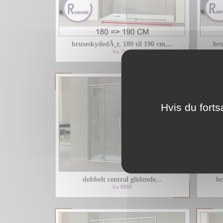
bruseskydedÃ¸r, 180 til 190 cm,...
bru
fra 761€
Hvis du forts
dobbelt central glidende...
br
fra 888€