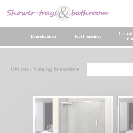
Las cab
Brusekabiner
Kort bassiner
du
190 cm - Væg og brusedøre