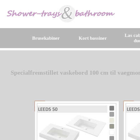
Las cab
Brusekabiner
Kort bassiner
du
Specialfremstillet vaskebord 100 cm til vaegmon