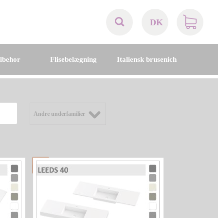
DK
AT
ilbehor
Flisebelægning
Italiensk brusenich
BE
CH
Andre underfamilier
DE
DK
EN
FR