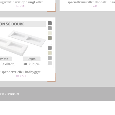
ugerdefineret ophængt eller...
specialfremstillet dobbelt lineæ
fra 708€
fra 738€
uspenderet eller indbygget...
fra 971€
ous ?
|
Paiement