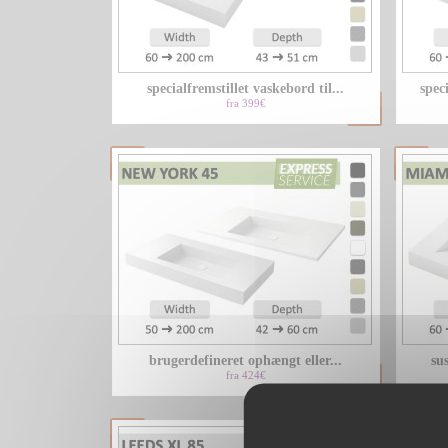
specialfremstillet vaskebord til...
spec
fra 399€
brugerdefineret ophængt eller...
su
fra 424€