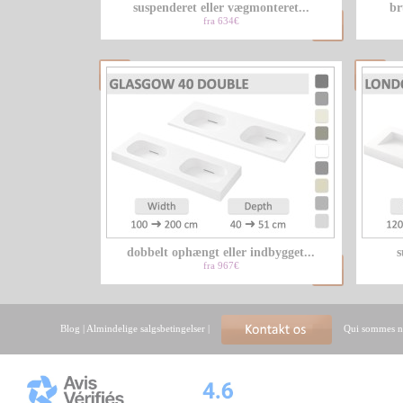
suspenderet eller vægmonteret...
br
fra 634€
dobbelt ophængt eller indbygget...
s
fra 967€
Blog
|
Almindelige salgsbetingelser
|
Qui sommes n