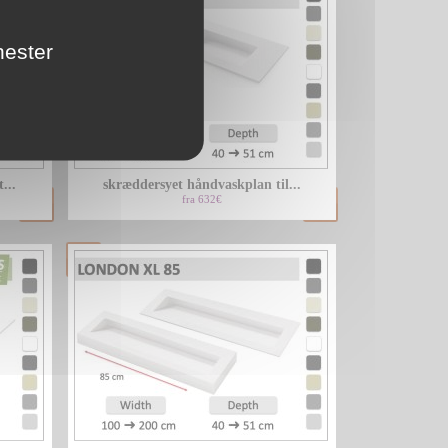
nester
...
skræddersyet håndvaskplan til...
fra 632€