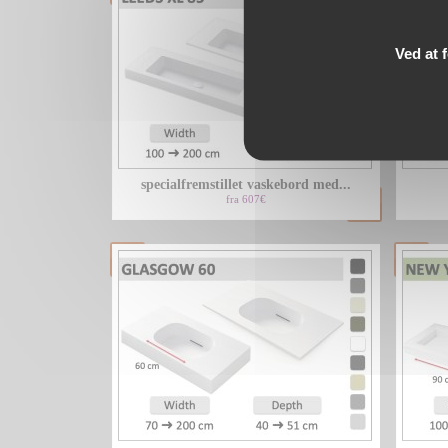
Ved at 
specialfremstillet vaskebord med...
fra 607€