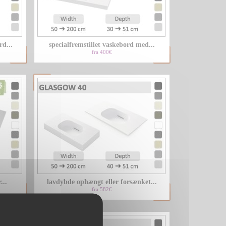
LU
rd...
specialfremstillet vaskebord med...
NL
fra 400€
PL
...
lavdybde ophængt eller forsænket...
fra 582€