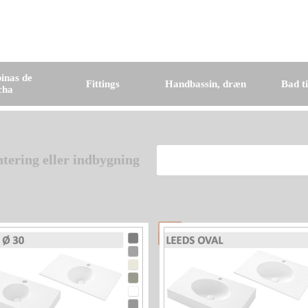
inas de
Fittings
Handbassin, dræn
Bad t
cha
tering eller indbygning