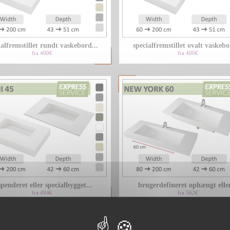
ialfremstillet rundt vaskebord...
specialfremstillet ovalt vaskebo
fra 400€
fra 400€
spenderet eller specialbygget...
brugerdefineret ophængt eller
fra 494€
fra 562€