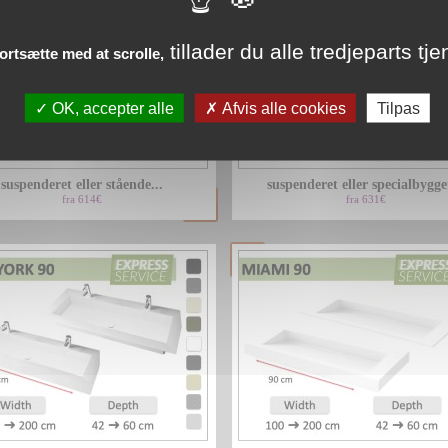
tillader du alle tredjeparts tje
fortsætte med at scrolle,
OK, accepter alle
Afvis alle cookies
Tilpas
suspenderet eller stående...
suspenderet eller specialbygget
fra 614€
fra 631€