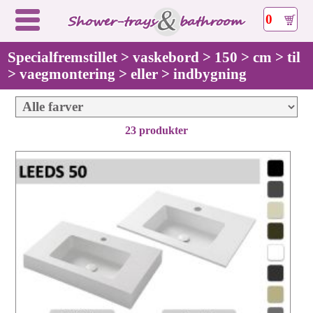
0
Specialfremstillet > vaskebord > 150 > cm > til
> vaegmontering > eller > indbygning
23 produkter