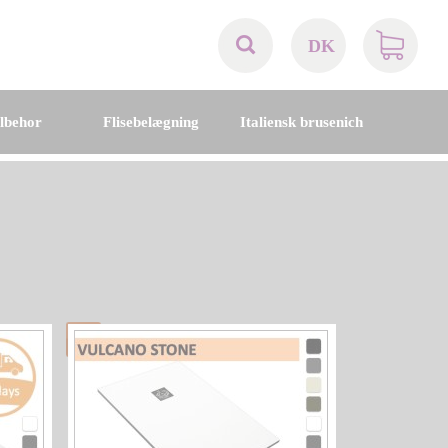
DK
AT
ilbehor
Flisebelægning
Italiensk brusenich
BE
CH
DE
DK
EN
FR