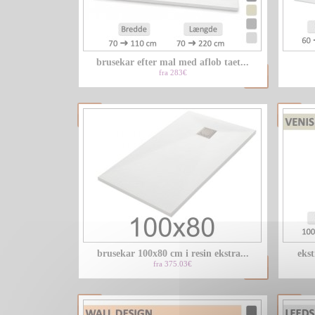
brusekar efter mal med aflob taet...
fra 283€
brusekar 100x80 cm i resin ekstra...
ekst
fra 375.03€