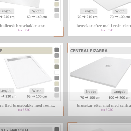
italiensk brusebakke stor...
brusekar efter mal i resin ekstr
fra 325€
fra 335€
ra flad brusebakke med resin...
brusekar efter mal med central
fra 382€
fra 393€