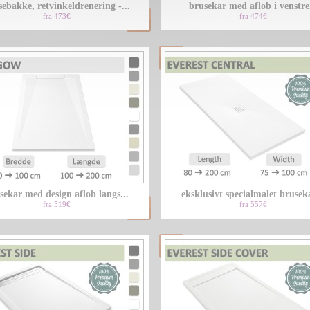
ebakke, retvinkeldrenering -...
brusekar med aflob i venstre.
fra 473€
fra 474€
sekar med design aflob langs...
eksklusivt specialmalet bruseka
fra 519€
fra 557€