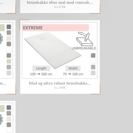
..
brusebakke efter mal med centralt...
fra 479€
r...
blod og ultra robust brusebakke...
fra 598€