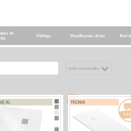
inas de
Fittings
Handbassin, dræn
Bad t
cha
Andre underfamilier