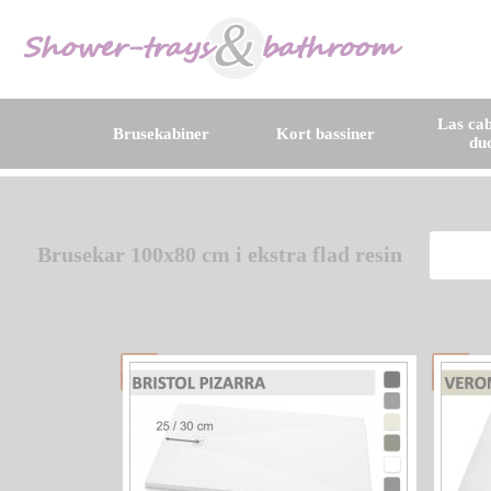
Las cab
Brusekabiner
Kort bassiner
du
Brusekar 100x80 cm i ekstra flad resin