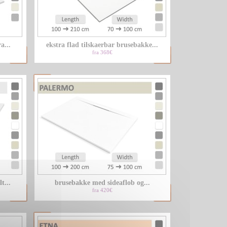
LU
a...
ekstra flad tilskaerbar brusebakke...
NL
fra 368€
PL
t...
brusebakke med sideaflob og...
fra 420€