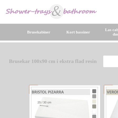
Las cab
Brusekabiner
Kort bassiner
du
Brusekar 100x90 cm i ekstra flad resin