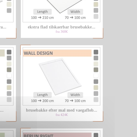
LU
a...
ekstra flad tilskaerbar brusebakke...
NL
fra 368€
PL
..
brusebakke efter mal med vaegaflob...
fra 424€