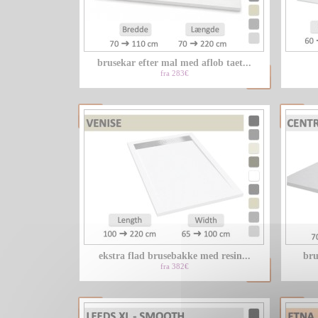
brusekar efter mal med aflob taet...
fra 283€
ekstra flad brusebakke med resin...
bru
fra 382€