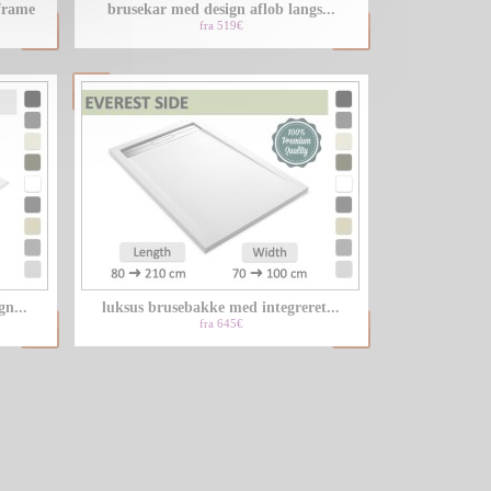
frame
brusekar med design aflob langs...
fra 519€
n...
luksus brusebakke med integreret...
fra 645€