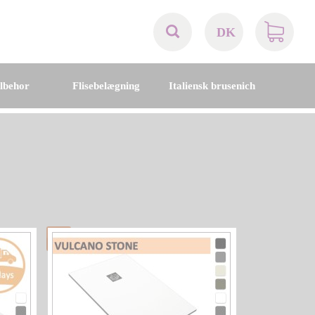
DK
AT
ilbehor
Flisebelægning
Italiensk brusenich
BE
CH
DE
DK
EN
FR