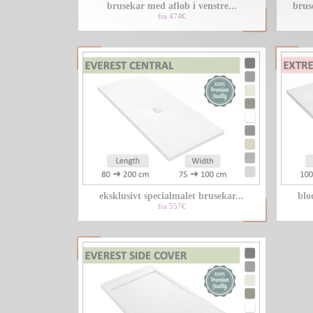
brusekar med aflob i venstre...
brus
fra 474€
eksklusivt specialmalet brusekar...
blo
fra 557€