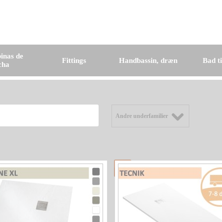
inas de
Fittings
Handbassin, dræn
Bad t
cha
Andre underfamilier