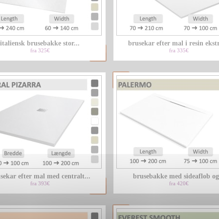
italiensk brusebakke stor...
brusekar efter mal i resin ekstr
fra 325€
fra 335€
sekar efter mal med centralt...
brusebakke med sideaflob og.
fra 393€
fra 420€