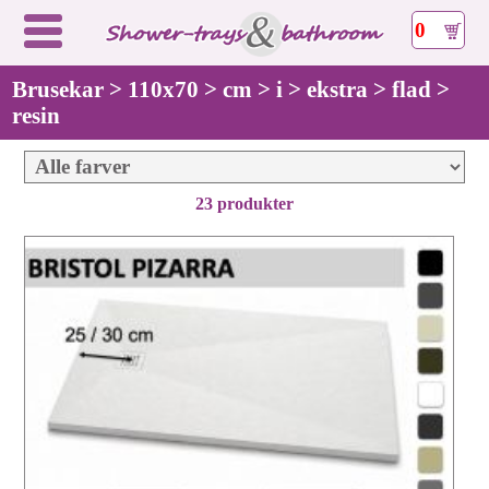
0
Brusekar > 110x70 > cm > i > ekstra > flad >
resin
23 produkter