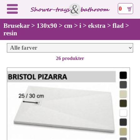
0
Brusekar > 130x90 > cm > i > ekstra > flad >
resin
26 produkter