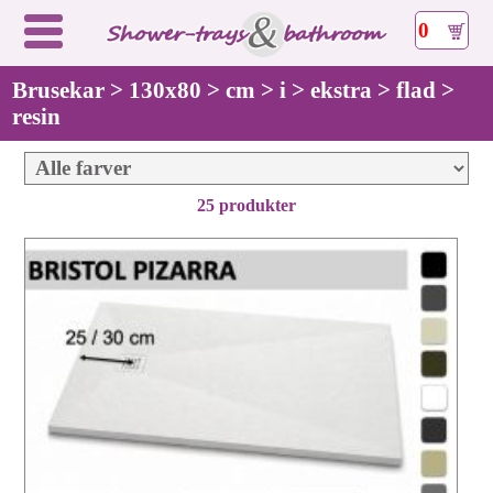
0
Brusekar > 130x80 > cm > i > ekstra > flad >
resin
25 produkter