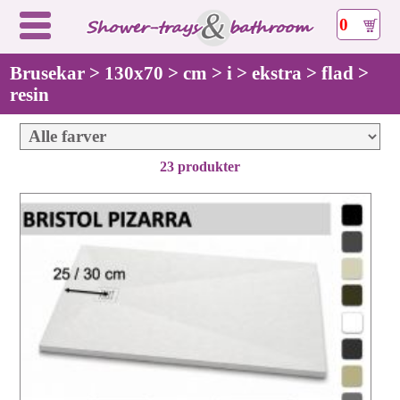
0
Brusekar > 130x70 > cm > i > ekstra > flad >
resin
23 produkter