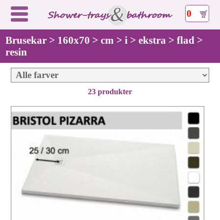
0
Brusekar > 160x70 > cm > i > ekstra > flad >
resin
23 produkter