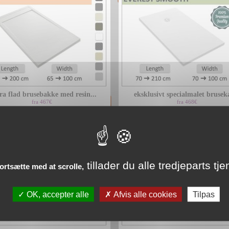
ra flad brusebakke med resin...
eksklusivt specialmalet bruseka
fra 467€
fra 468€
tillader du alle tredjeparts tje
fortsætte med at scrolle,
OK, accepter alle
Afvis alle cookies
Tilpas