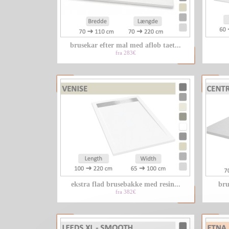
brusekar efter mal med aflob taet...
fra 283€
ekstra flad brusebakke med resin...
bru
fra 382€