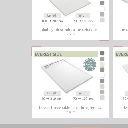
blod og ultra robust brusebakke...
brus
fra 598€
luksus brusebakke med integreret...
luks
fra 645€