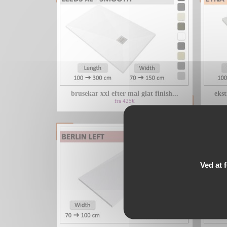
brusekar xxl efter mal glat finish...
ekst
fra 425€
Ved at 