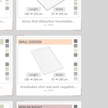
LU
a...
ekstra flad tilskaerbar brusebakke...
NL
fra 368€
PL
..
brusebakke efter mal med vaegaflob...
fra 424€