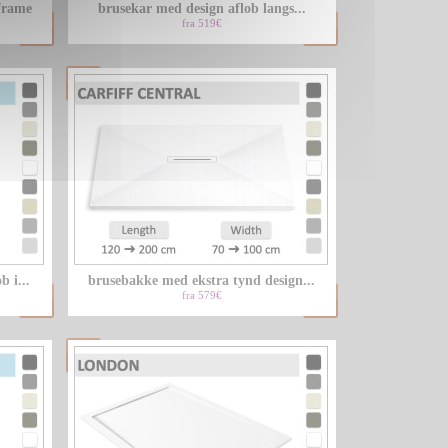
frame
brusekar med design aflob langs...
fra 519€
 i...
brusebakke med ekstra tynd design...
fra 579€