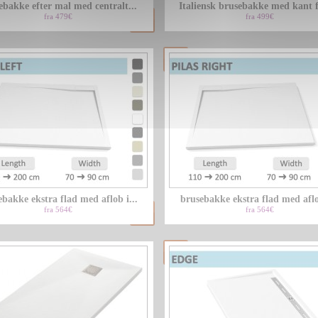
ebakke efter mal med centralt...
Italiensk brusebakke med kant 
fra 479€
fra 499€
bakke ekstra flad med aflob i...
brusebakke ekstra flad med aflob
fra 564€
fra 564€