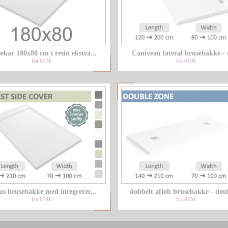
ekar 180x80 cm i resin ekstra...
Caniveau lateral brusebakke - 
fra 603€
fra 610€
us brusebakke med integreret...
dobbelt aflob brusebakke - doub
fra 674€
fra 875€