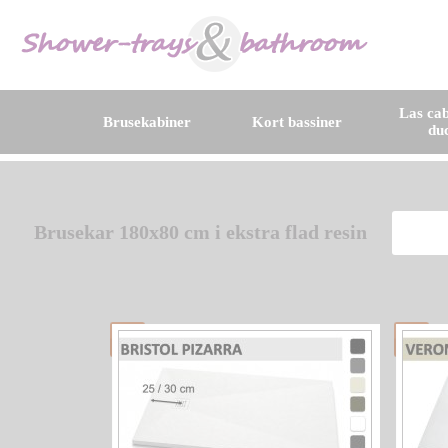
Las cab
Brusekabiner
Kort bassiner
du
Brusekar 180x80 cm i ekstra flad resin