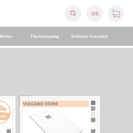
DK
AT
ilbehor
Flisebelægning
Italiensk brusenich
BE
CH
DE
DK
EN
FR