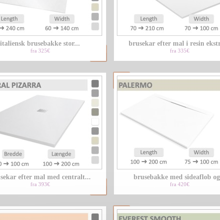
italiensk brusebakke stor...
brusekar efter mal i resin ekstr
fra 325€
fra 335€
sekar efter mal med centralt...
brusebakke med sideaflob og.
fra 393€
fra 420€