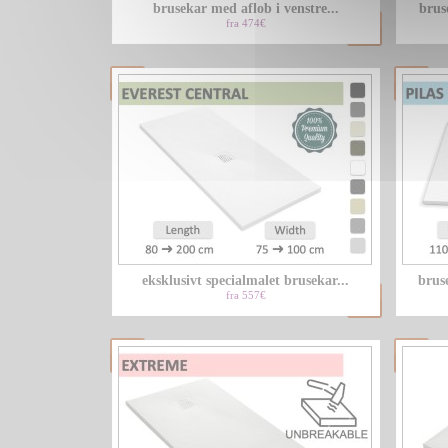
brusekar med aflob i venstre...
brus
fra 474€
eksklusivt specialmalet brusekar...
bruse
fra 557€