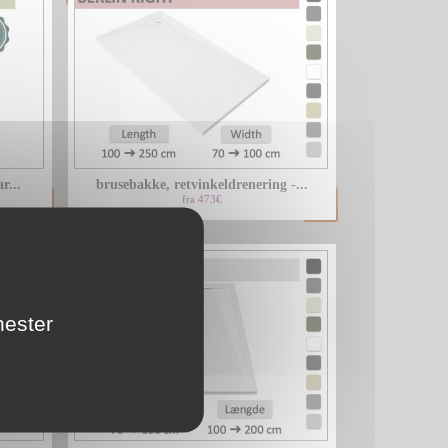
r...
brusebakke, retvinkeldrenering -...
fra 473€
nester