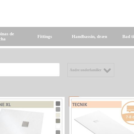
inas de
Fittings
Handbassin, dræn
Bad t
cha
Andre underfamilier