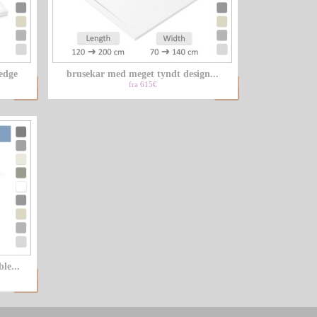
edge
brusekar med meget tyndt design...
fra 615€
le...