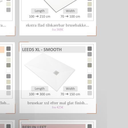
LU
a...
ekstra flad tilskaerbar brusebakke...
NL
fra 368€
PL
lob...
brusekar xxl efter mal glat finish...
fra 425€