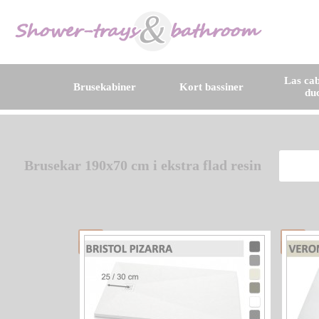
Las cab
Brusekabiner
Kort bassiner
du
Brusekar 190x70 cm i ekstra flad resin