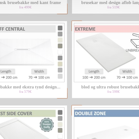
iensk brusebakke med kant frame
brusekar med design aflob lang
fra 499€
fra 519€
bakke med ekstra tynd design...
blod og ultra robust brusebakk
fra 579€
fra 598€