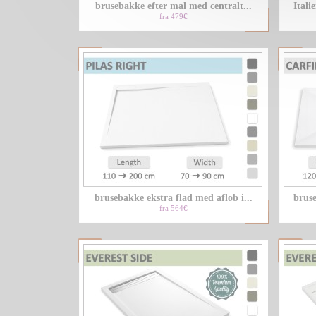
brusebakke efter mal med centralt...
Ital
fra 479€
brusebakke ekstra flad med aflob i...
bruse
fra 564€