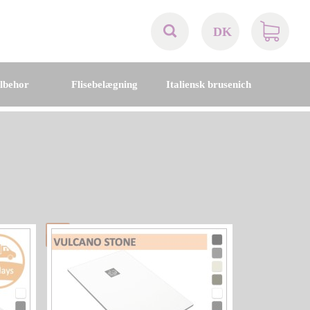
DK
AT
ilbehor
Flisebelægning
Italiensk brusenich
BE
CH
DE
DK
EN
FR