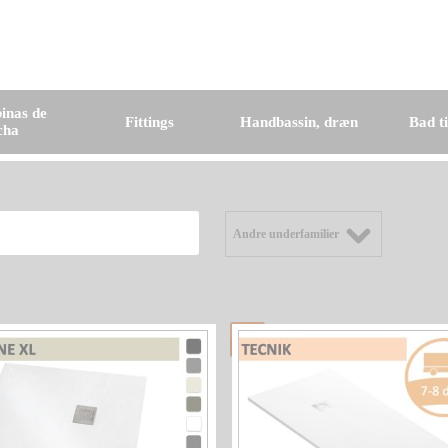
inas de
Fittings
Handbassin, dræn
Bad t
cha
Andre underfamilier