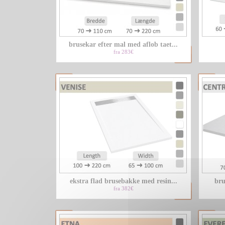
brusekar efter mal med aflob taet...
fra 283€
ekstra flad brusebakke med resin...
bru
fra 382€