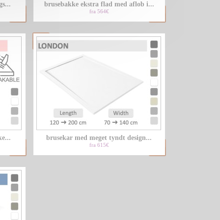
s...
brusebakke ekstra flad med aflob i...
fra 564€
e...
brusekar med meget tyndt design...
fra 615€