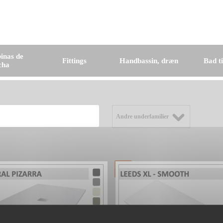
inas de
Fittings
Handbassin, dræn
Bad t
cha
Andre underfamilier