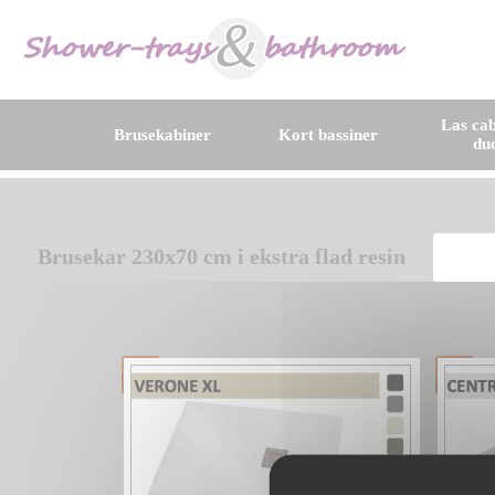
Las cab
Brusekabiner
Kort bassiner
du
Brusekar 230x70 cm i ekstra flad resin