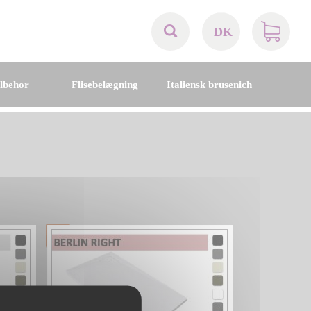
DK
AT
ilbehor
Flisebelægning
Italiensk brusenich
BE
CH
DE
DK
EN
FR