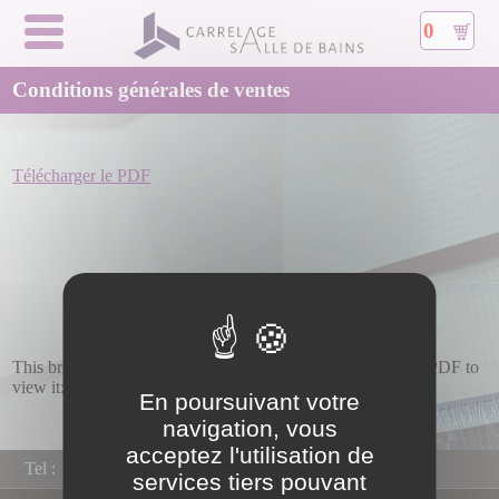
0
Conditions générales de ventes
Télécharger le PDF
This browser does not support PDFs. Please download the PDF to
view it:
Download PDF
.
En poursuivant votre
navigation, vous
acceptez l'utilisation de
Tel :
services tiers pouvant