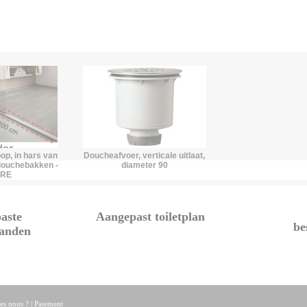
op, in hars van
Doucheafvoer, verticale uitlaat,
 douchebakken -
diameter 90
RRE
aste
Aangepast toiletplan
be
anden
s nous ?
|
Paiement