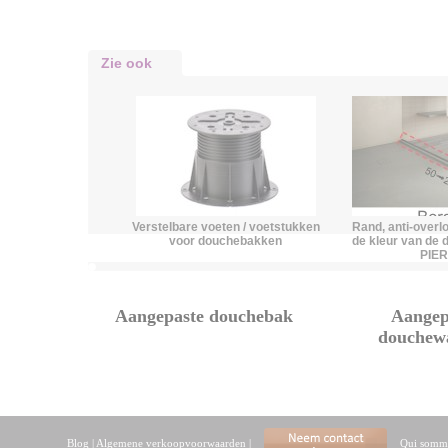
Zie ook
Verstelbare voeten / voetstukken
Rand, anti-overlo
voor douchebakken
de kleur van de
PIE
Aangepaste douchebak
Aangep
douchew
Blog
|
Algemene verkoopvoorwaarden
|
Qui somme