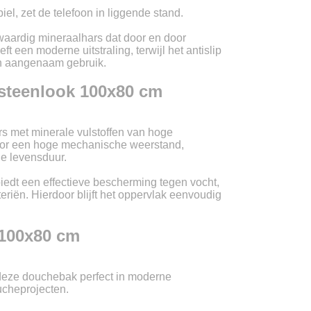
el, zet de telefoon in liggende stand.
LU
aardig mineraalhars dat door en door
t een moderne uitstraling, terwijl het antislip
 en aangenaam gebruik.
NL
steenlook 100x80 cm
PL
 met minerale vulstoffen van hoge
voor een hoge mechanische weerstand,
e levensduur.
edt een effectieve bescherming tegen vocht,
iën. Hierdoor blijft het oppervlak eenvoudig
 100x80 cm
 deze douchebak perfect in moderne
cheprojecten.