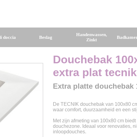
Handenwassen,
i doccia
Beslag
Badkamer
Zinkt
Douchebak 100x
extra plat tecnik
Extra platte douchebak 
De TECNIK douchebak van 100x80 cm 
waar comfort, duurzaamheid en een stijl
Met zijn afmeting van 100x80 cm bied
douchezone. Ideaal voor renovaties,
inloopdouches.