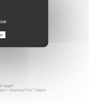
hebak
toe
er
t 8 dagen
gen + levering 5 tot 7 dagen