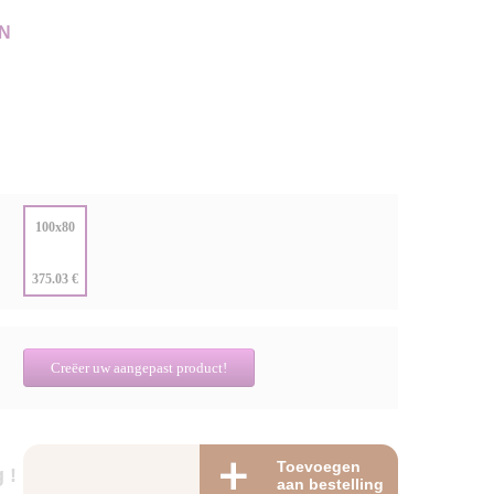
N
:
100x80
:
375.03 €
Creëer uw aangepast product!
Toevoegen
 !
aan bestelling