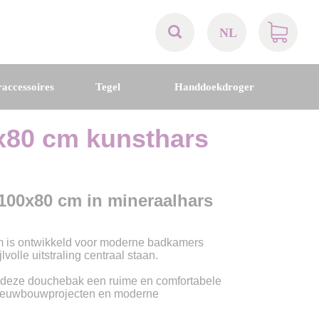
NL
AT
accessoires
Tegel
Handdoekdroger
BE
80 cm kunsthars
CH
DE
100x80 cm in mineraalhars
DK
is ontwikkeld voor moderne badkamers
volle uitstraling centraal staan.
EN
t deze douchebak een ruime en comfortabele
 nieuwbouwprojecten en moderne
FR