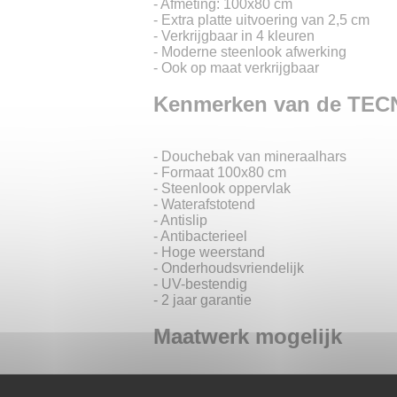
- Afmeting: 100x80 cm
- Extra platte uitvoering van 2,5 cm
- Verkrijgbaar in 4 kleuren
- Moderne steenlook afwerking
- Ook op maat verkrijgbaar
Kenmerken van de TEC
- Douchebak van mineraalhars
- Formaat 100x80 cm
- Steenlook oppervlak
- Waterafstotend
- Antislip
- Antibacterieel
- Hoge weerstand
- Onderhoudsvriendelijk
- UV-bestendig
- 2 jaar garantie
Maatwerk mogelijk
- Breedte van 65 tot 100 cm