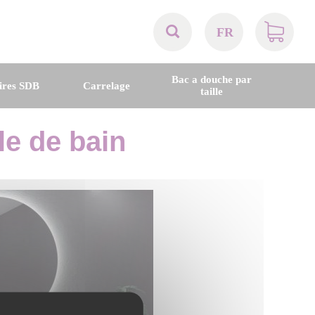
FR
AT
Bac a douche par
ires SDB
Carrelage
taille
BE
le de bain
CH
DE
DK
EN
FR