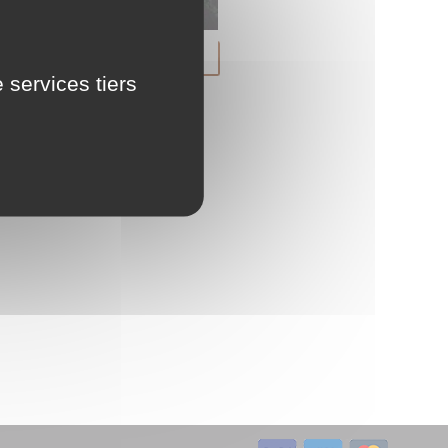
LU
alle de bains
 services tiers
NL
PL