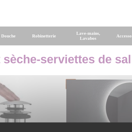
Lave-mains,
e Douche
Robinetterie
Accesso
Lavabos
t sèche-serviettes de sal