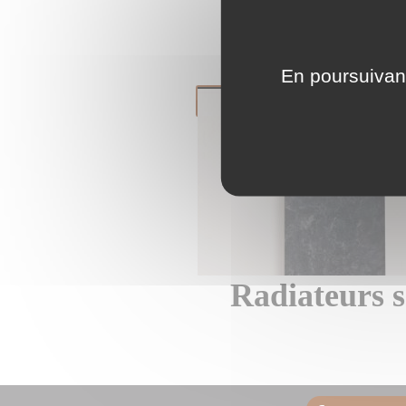
Bonde et
En poursuivant
Radiateurs s