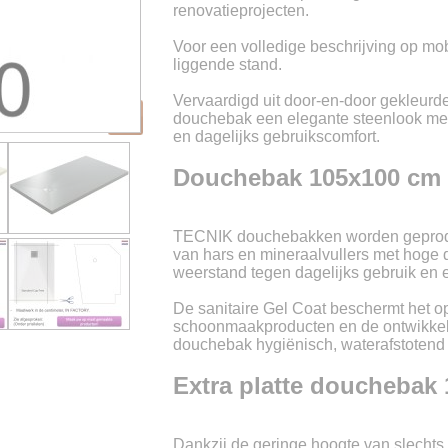
renovatieprojecten.
Voor een volledige beschrijving op mob
liggende stand.
Vervaardigd uit door-en-door gekleur
douchebak een elegante steenlook met e
en dagelijks gebruikscomfort.
Douchebak 105x100 cm 
TECNIK douchebakken worden geprodu
van hars en mineraalvullers met hoge d
weerstand tegen dagelijks gebruik en 
De sanitaire Gel Coat beschermt het op
schoonmaakproducten en de ontwikkelin
douchebak hygiënisch, waterafstotend
Extra platte douchebak
Dankzij de geringe hoogte van slechts 