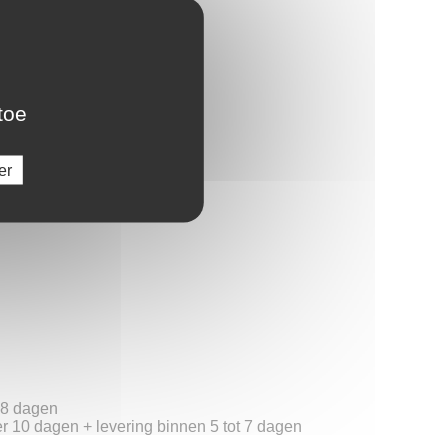
oject
hebak
toe
er
t 8 dagen
er 10 dagen + levering binnen 5 tot 7 dagen