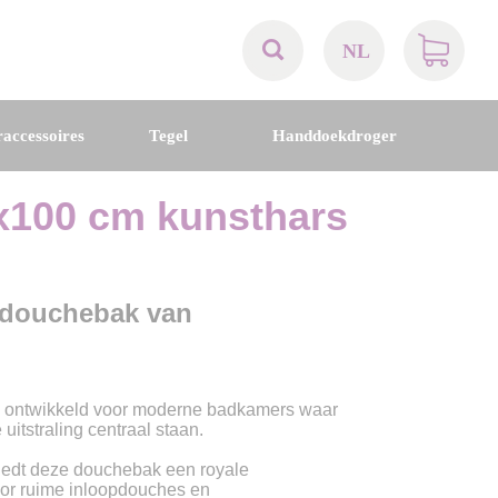
NL
AT
accessoires
Tegel
Handdoekdroger
BE
100 cm kunsthars
CH
DE
e douchebak van
DK
ontwikkeld voor moderne badkamers waar
EN
uitstraling centraal staan.
iedt deze douchebak een royale
FR
oor ruime inloopdouches en