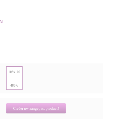
N
:
105x100
:
480 €
Creëer uw aangepast product!