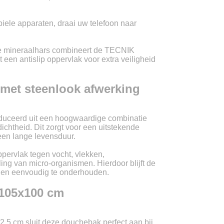
LU
iele apparaten, draai uw telefoon naar
NL
de mineraalhars combineert de TECNIK
en antislip oppervlak voor extra veiligheid
PL
met steenlook afwerking
ceerd uit een hoogwaardige combinatie
ichtheid. Dit zorgt voor een uitstekende
een lange levensduur.
pervlak tegen vocht, vlekken,
g van micro-organismen. Hierdoor blijft de
 en eenvoudig te onderhouden.
 105x100 cm
2,5 cm sluit deze douchebak perfect aan bij