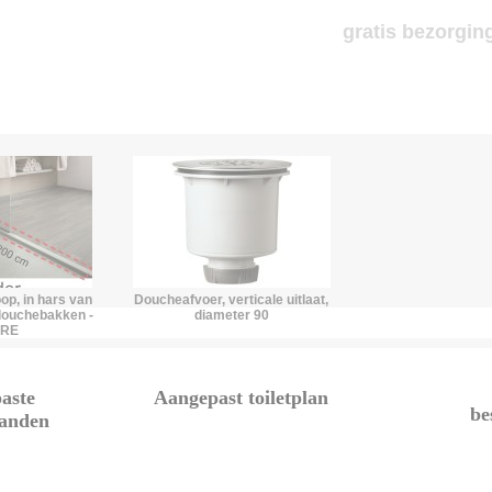
gratis bezorging
op, in hars van
Doucheafvoer, verticale uitlaat,
 douchebakken -
diameter 90
RRE
aste
Aangepast toiletplan
be
anden