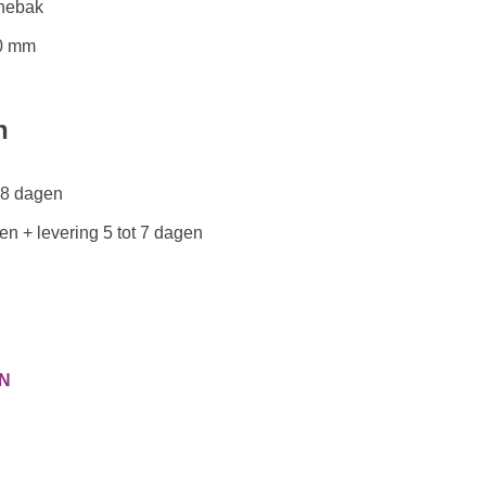
chebak
90 mm
n
 8 dagen
en + levering 5 tot 7 dagen
N