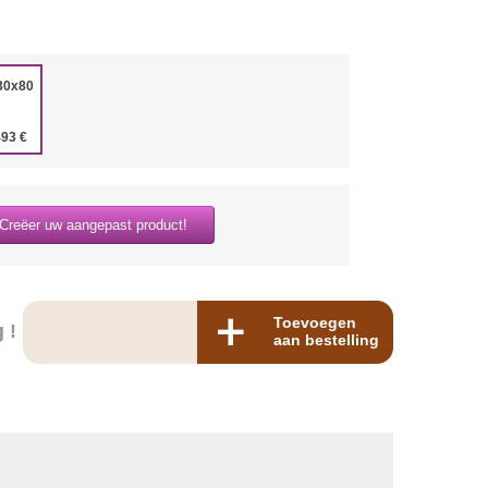
30x80
493 €
Creëer uw aangepast product!
Toevoegen
 !
aan bestelling