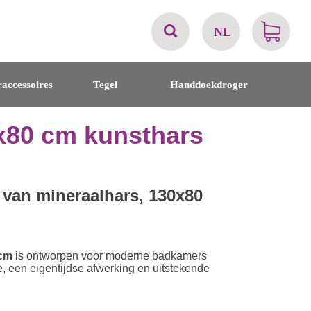
NL
AT
accessoires
Tegel
Handdoekdroger
BE
80 cm kunsthars
CH
DE
 van mineraalhars, 130x80
DK
cm
is ontworpen voor moderne badkamers
EN
, een eigentijdse afwerking en uitstekende
FR