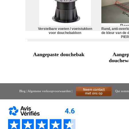
Verstelbare voeten / voetstukken
Rand, anti-overlo
voor douchebakken
de kleur van de
PIE
Aangepaste douchebak
Aangep
douchew
Blog
|
Algemene verkoopvoorwaarden
|
Qui somme