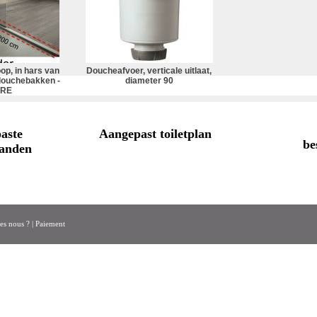
op, in hars van
Doucheafvoer, verticale uitlaat,
 douchebakken -
diameter 90
RRE
aste
Aangepast toiletplan
be
anden
s nous ?
|
Paiement