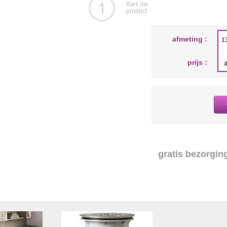
Kies uw
product
afmeting :
1
prijs :
gratis bezorging