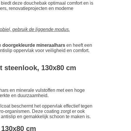
biedt deze douchebak optimaal comfort en is
mers, renovatieprojecten en moderne
LU
NL
biel, gebruik de liggende modus.
PL
n
doorgekleurde mineraalhars
en heeft een
islip oppervlak voor veiligheid en comfort.
 steenlook, 130x80 cm
ars en minerale vulstoffen met een hoge
sterkte en duurzaamheid.
coat beschermt het oppervlak effectief tegen
cro-organismen. Deze coating zorgt er ook
antislip en gemakkelijk schoon te maken is.
 130x80 cm