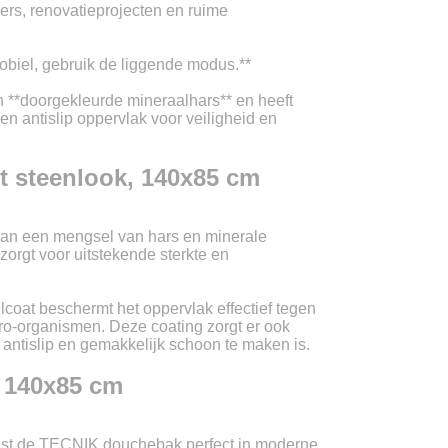
ers, renovatieprojecten en ruime
LU
obiel, gebruik de liggende modus.**
NL
**doorgekleurde mineraalhars** en heeft
n antislip oppervlak voor veiligheid en
PL
 steenlook, 140x85 cm
n een mengsel van hars en minerale
zorgt voor uitstekende sterkte en
coat beschermt het oppervlak effectief tegen
cro-organismen. Deze coating zorgt er ook
antislip en gemakkelijk schoon te maken is.
 140x85 cm
past de TECNIK douchebak perfect in moderne