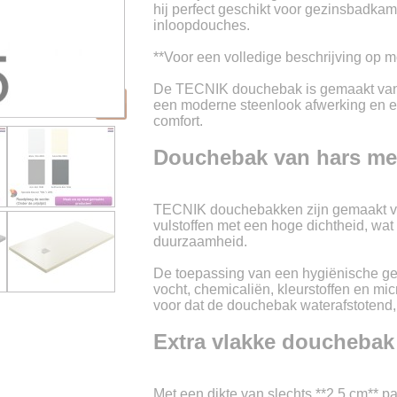
hij perfect geschikt voor gezinsbadkam
inloopdouches.
**Voor een volledige beschrijving op m
De TECNIK douchebak is gemaakt van 
een moderne steenlook afwerking en ee
comfort.
Douchebak van hars met
TECNIK douchebakken zijn gemaakt va
vulstoffen met een hoge dichtheid, wat 
duurzaamheid.
De toepassing van een hygiënische gel
vocht, chemicaliën, kleurstoffen en mi
voor dat de douchebak waterafstotend, 
Extra vlakke douchebak
Met een dikte van slechts **2,5 cm** 