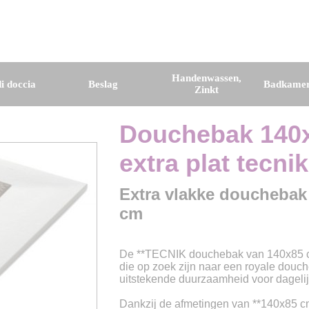
Handenwassen,
i doccia
Beslag
Badkamer
Zinkt
Douchebak 140x
extra plat tecnik
Extra vlakke douchebak
cm
De **TECNIK douchebak van 140x85 c
die op zoek zijn naar een royale douch
uitstekende duurzaamheid voor dagelij
Dankzij de afmetingen van **140x85 cm