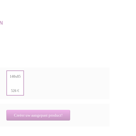
N
:
140x85
:
526 €
Creëer uw aangepast product!