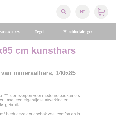
NL
AT
accessoires
Tegel
Handdoekdroger
BE
85 cm kunsthars
CH
DE
 van mineraalhars, 140x85
DK
m** is ontworpen voor moderne badkamers
EN
eruimte, een eigentijdse afwerking en
ks gebruik.
FR
** biedt deze douchebak veel comfort en is