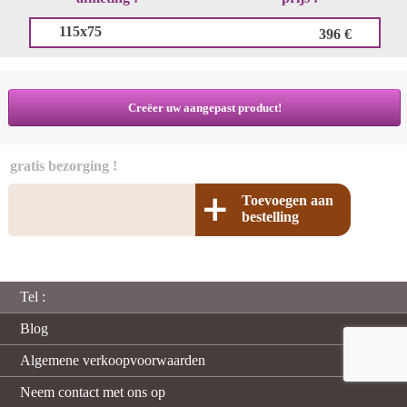
115x75
396 €
Creëer uw aangepast product!
gratis bezorging !
Toevoegen aan
bestelling
Tel :
Blog
Algemene verkoopvoorwaarden
Neem contact met ons op