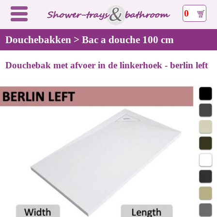
0
Douchebakken > Bac a douche 100 cm
Douchebak met afvoer in de linkerhoek - berlin left