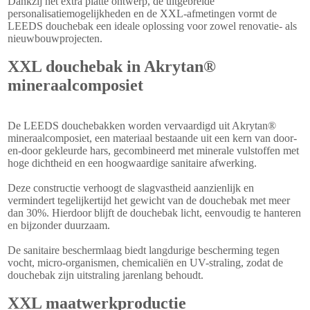
Dankzij het extra platte ontwerp, de uitgebreide
personalisatiemogelijkheden en de XXL-afmetingen vormt de
LEEDS douchebak een ideale oplossing voor zowel renovatie- als
nieuwbouwprojecten.
XXL douchebak in Akrytan®
mineraalcomposiet
De LEEDS douchebakken worden vervaardigd uit Akrytan®
mineraalcomposiet, een materiaal bestaande uit een kern van door-
en-door gekleurde hars, gecombineerd met minerale vulstoffen met
hoge dichtheid en een hoogwaardige sanitaire afwerking.
Deze constructie verhoogt de slagvastheid aanzienlijk en
vermindert tegelijkertijd het gewicht van de douchebak met meer
dan 30%. Hierdoor blijft de douchebak licht, eenvoudig te hanteren
en bijzonder duurzaam.
De sanitaire beschermlaag biedt langdurige bescherming tegen
vocht, micro-organismen, chemicaliën en UV-straling, zodat de
douchebak zijn uitstraling jarenlang behoudt.
XXL maatwerkproductie