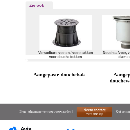
Zie ook
Verstelbare voeten / voetstukken
Doucheafvoer, ver
voor douchebakken
diamet
Aangepaste douchebak
Aangep
douchew
Blog
|
Algemene verkoopvoorwaarden
|
Qui somme