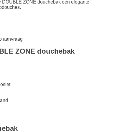
t de DOUBLE ZONE douchebak een elegante
opdouches.
op aanvraag
UBLE ZONE douchebak
osiet
tand
hebak