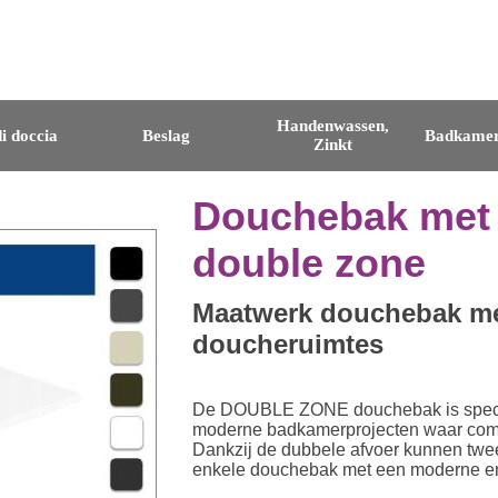
Handenwassen,
i doccia
Beslag
Badkamer
Zinkt
Douchebak met 
double zone
Maatwerk douchebak met
doucheruimtes
De DOUBLE ZONE douchebak is specia
moderne badkamerprojecten waar comfort
Dankzij de dubbele afvoer kunnen twe
enkele douchebak met een moderne en m