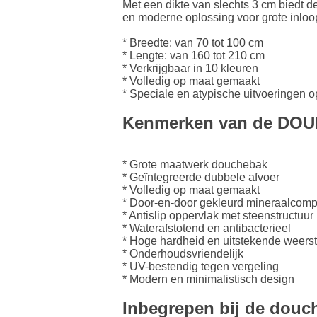
Met een dikte van slechts 3 cm bied
en moderne oplossing voor grote inlo
* Breedte: van 70 tot 100 cm
* Lengte: van 160 tot 210 cm
* Verkrijgbaar in 10 kleuren
* Volledig op maat gemaakt
* Speciale en atypische uitvoeringen 
Kenmerken van de DO
* Grote maatwerk douchebak
* Geïntegreerde dubbele afvoer
* Volledig op maat gemaakt
* Door-en-door gekleurd mineraalcomp
* Antislip oppervlak met steenstructuur
* Waterafstotend en antibacterieel
* Hoge hardheid en uitstekende weers
* Onderhoudsvriendelijk
* UV-bestendig tegen vergeling
* Modern en minimalistisch design
Inbegrepen bij de douc