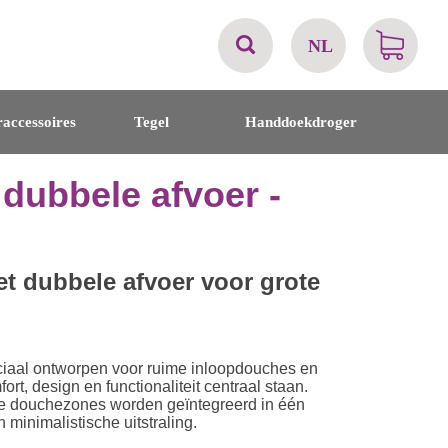
NL
AT
accessoires
Tegel
Handdoekdroger
BE
dubbele afvoer -
CH
DE
 dubbele afvoer voor grote
DK
al ontworpen voor ruime inloopdouches en
EN
, design en functionaliteit centraal staan.
e douchezones worden geïntegreerd in één
inimalistische uitstraling.
FR