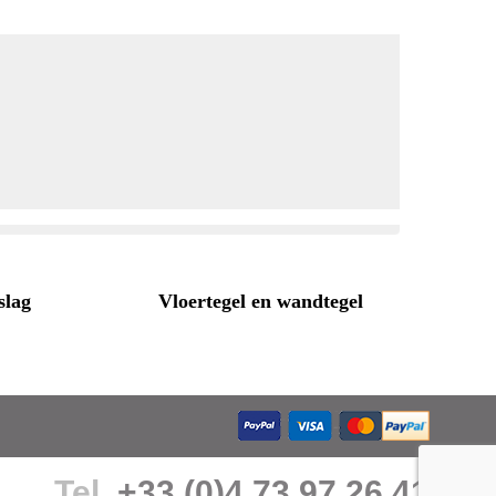
slag
Vloertegel en wandtegel
Tel.
+33 (0)4 73 97 26 41