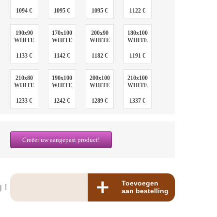
1094 €
1095 €
1095 €
1122 €
190x90
170x100
200x90
180x100
WHITE
WHITE
WHITE
WHITE
1133 €
1142 €
1182 €
1191 €
210x80
190x100
200x100
210x100
WHITE
WHITE
WHITE
WHITE
1233 €
1242 €
1289 €
1337 €
Creëer uw aangepast product!
Toevoegen
 !
aan bestelling