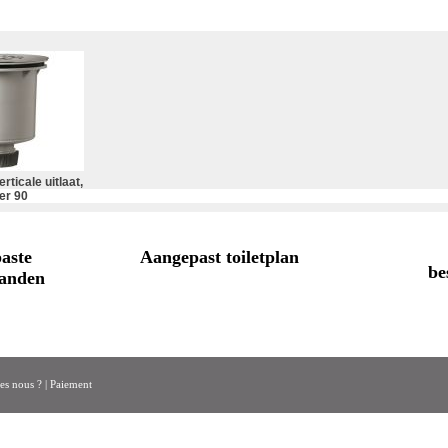
ticale uitlaat,
er 90
aste
Aangepast toiletplan
be
anden
s nous ?
|
Paiement