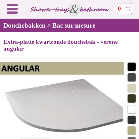
0
Douchebakken > Bac sur mesure
Extra-platte kwartronde douchebak - verone
angular