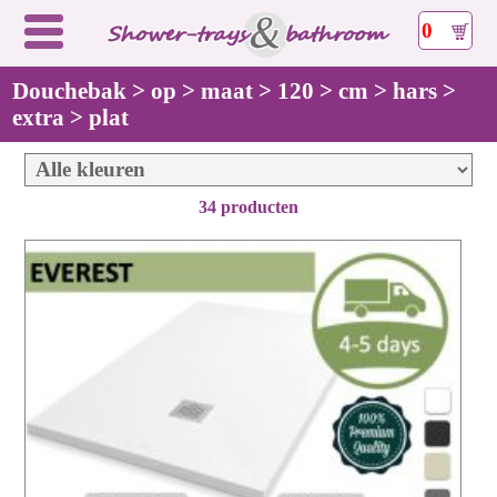
0
Douchebak > op > maat > 120 > cm > hars >
extra > plat
34 producten