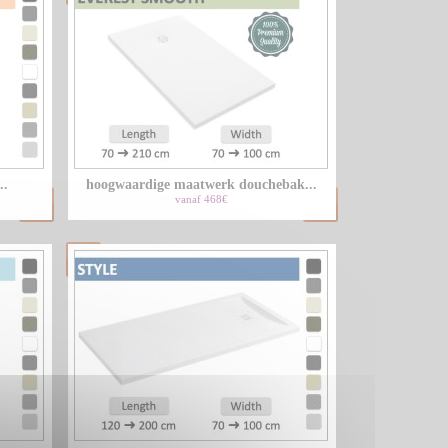
..
hoogwaardige maatwerk douchebak...
vanaf 468€