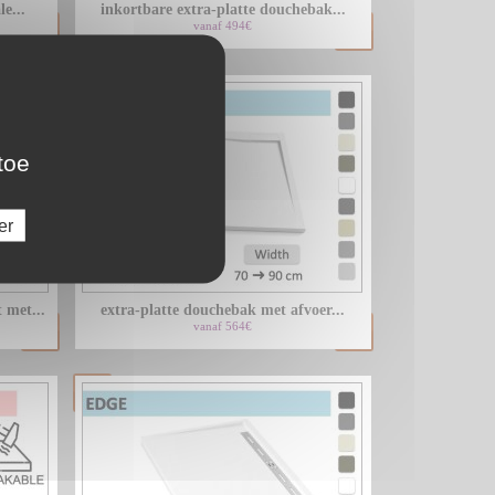
e...
inkortbare extra-platte douchebak...
vanaf 494€
toe
er
 met...
extra-platte douchebak met afvoer...
vanaf 564€