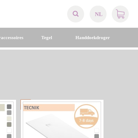
NL
AT
accessoires
Tegel
Handdoekdroger
BE
CH
DE
DK
EN
FR