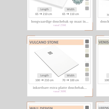
hoogwaardige douchebak op maat in...
douch
vanaf 256€
inkortbare extra-platte douchebak...
vanaf 368€