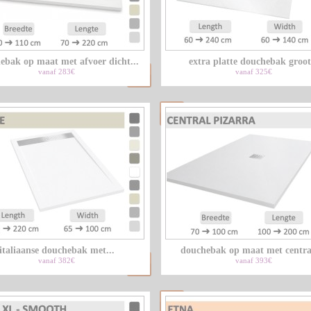
ebak op maat met afvoer dicht...
extra platte douchebak groot.
vanaf 283€
vanaf 325€
italiaanse douchebak met...
douchebak op maat met central
vanaf 382€
vanaf 393€