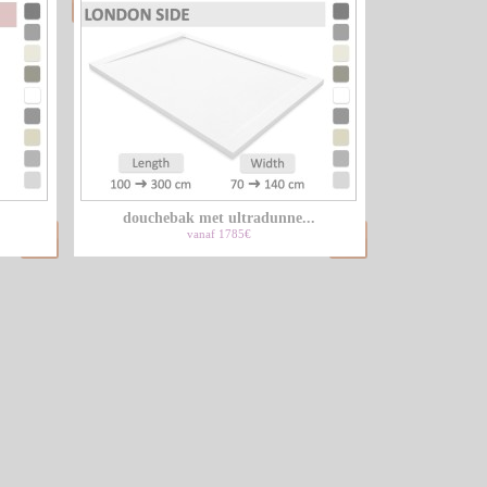
.
douchebak met ultradunne...
vanaf 1785€