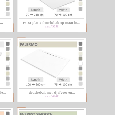
LU
..
extra-platte douchebak op maat in...
NL
vanaf 335€
PL
e...
douchebak met zijafvoer en...
vanaf 420€