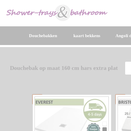
Douchebakken
kaart bekkens
Angoli d
Douchebak op maat 160 cm hars extra plat