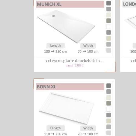
xxl extra-platte douchebak in...
xx
vanaf 1389€