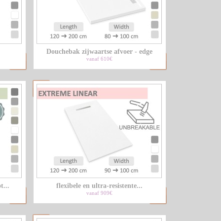
Douchebak zijwaartse afvoer - edge
vanaf 610€
...
flexibele en ultra-resistente...
vanaf 909€