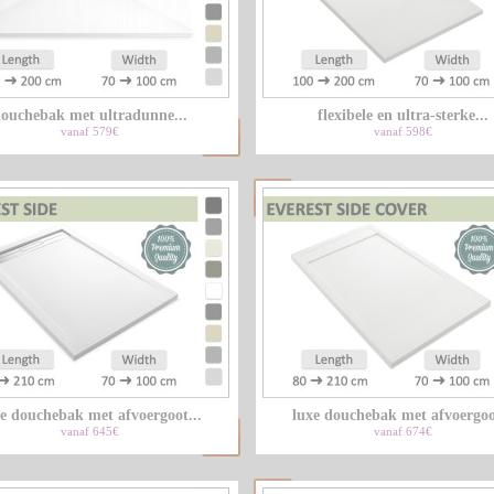
ouchebak met ultradunne...
flexibele en ultra-sterke...
vanaf 579€
vanaf 598€
e douchebak met afvoergoot...
luxe douchebak met afvoergoot
vanaf 645€
vanaf 674€