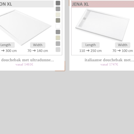
l douchebak met ultradunne...
italiaanse douchebak met..
vanaf 1461€
vanaf 1747€