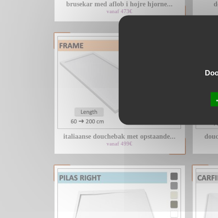
brusekar med aflob i hojre hjorne...
d
vanaf 473€
Door
italiaanse douchebak met opstaande...
douc
vanaf 499€