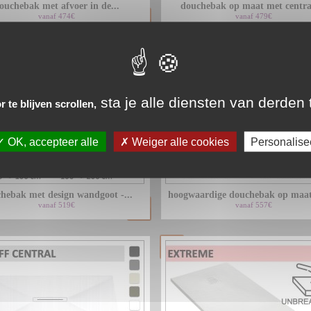
ouchebak met afvoer in de...
douchebak op maat met central
vanaf 474€
vanaf 479€
sta je alle diensten van derden 
 te blijven scrollen,
OK, accepteer alle
Weiger alle cookies
Personalise
hebak met design wandgoot -...
hoogwaardige douchebak op maat
vanaf 519€
vanaf 557€