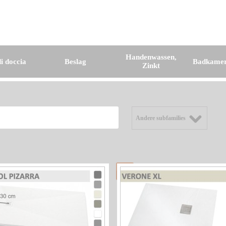
Handenwassen,
i doccia
Beslag
Badkamer
Zinkt
Andere subfamilies