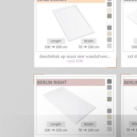
douchebak op maat met wandafvoer...
xxl 
vanaf 424€