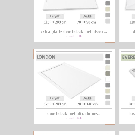
extra-platte douchebak met afvoer...
d
vanaf 564€
douchebak met ultradunne...
lux
vanaf 615€