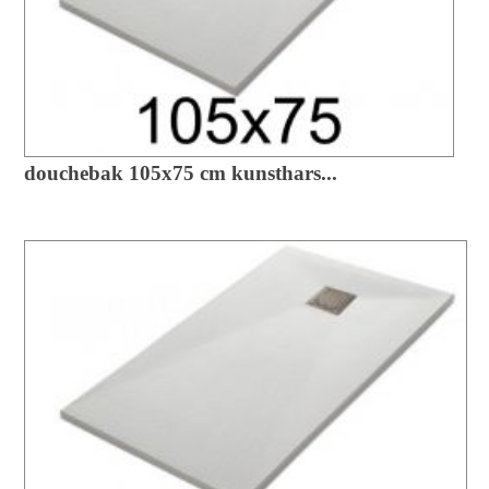
douchebak 105x75 cm kunsthars...