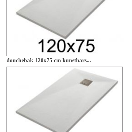
douchebak 120x75 cm kunsthars...