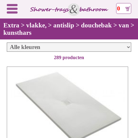
0
Extra > vlakke, > antislip > douchebak > van >
kunsthars
289 producten