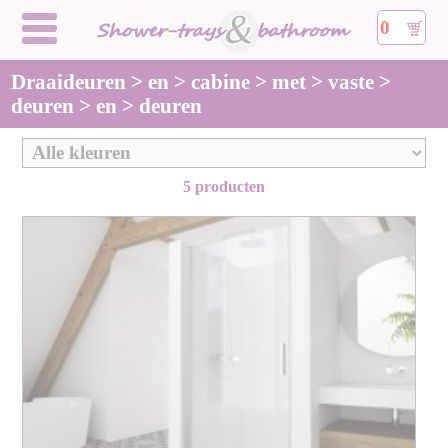
0
Draaideuren > en > cabine > met > vaste >
deuren > en > deuren
5 producten