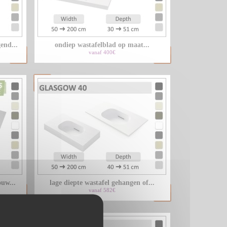
LU
end...
ondiep wastafelblad op maat...
NL
vanaf 400€
PL
uw...
lage diepte wastafel gehangen of...
vanaf 582€