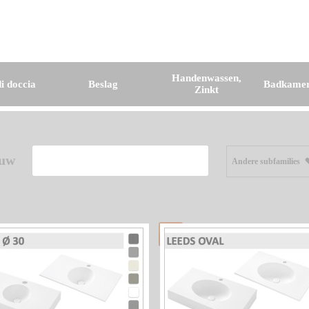
Handenwassen,
i doccia
Beslag
Badkamer
Zinkt
ouw
Andere subfamilies