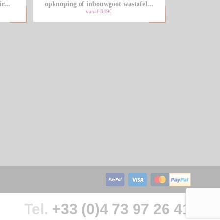
r...
opknoping of inbouwgoot wastafel...
vanaf 849€
Tel.
+33 (0)4 73 97 26 41