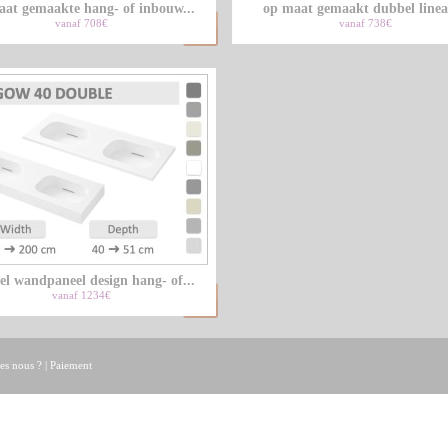
aat gemaakte hang- of inbouw...
op maat gemaakt dubbel lineai
vanaf 708€
vanaf 738€
l wandpaneel design hang- of...
vanaf 1234€
s nous ?
|
Paiement