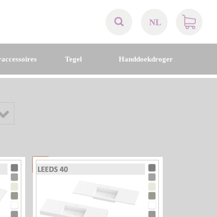
NL
AT
accessoires
Tegel
Handdoekdroger
BE
CH
DE
DK
EN
FR