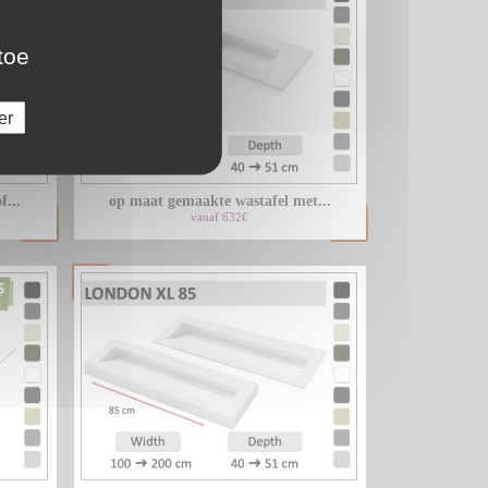
toe
er
...
op maat gemaakte wastafel met...
vanaf 632€