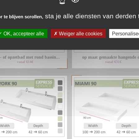
sta je alle diensten van derden 
 te blijven scrollen,
OK, accepteer alle
Weiger alle cookies
Personalise
- of opzetbad met rond bassin...
op maat gemaakte hangende of
vanaf 614€
vanaf 631€