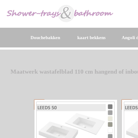
Douchebakken
kaart bekkens
Angoli d
Maatwerk wastafelblad 110 cm hangend of inb