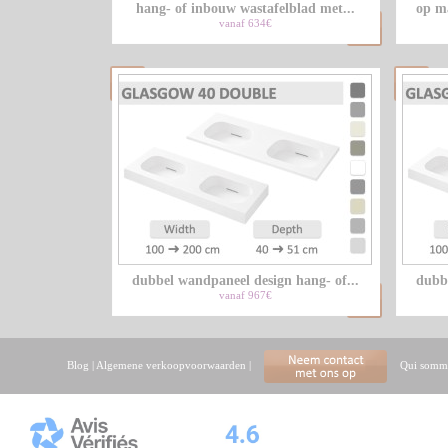
hang- of inbouw wastafelblad met...
op m
vanaf 634€
dubbel wandpaneel design hang- of...
dubbe
vanaf 967€
Blog
|
Algemene verkoopvoorwaarden
|
Qui somme