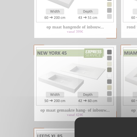
op maat hangende of inbouw...
rond 
vanaf 399€
op maat gemaakte hang- of inbouw...
op
vanaf 424€