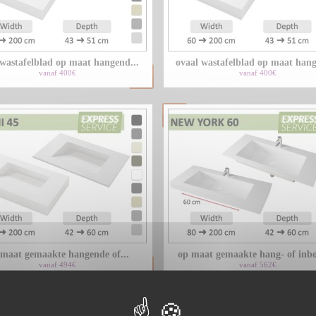
wastafelblad op maat hangend...
ovaal wastafelblad op maat hang
vanaf 400€
vanaf 400€
 maat gemaakte hangende of...
op maat gemaakte hang- of inbo
vanaf 494€
vanaf 562€