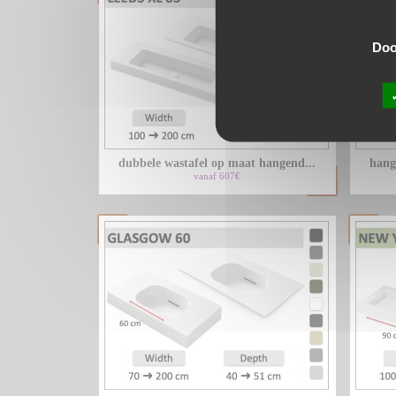
Door
dubbele wastafel op maat hangend...
hang
vanaf 607€