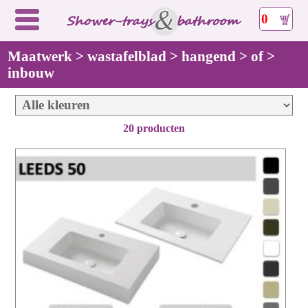
0
Maatwerk > wastafelblad > hangend > of >
inbouw
20 producten