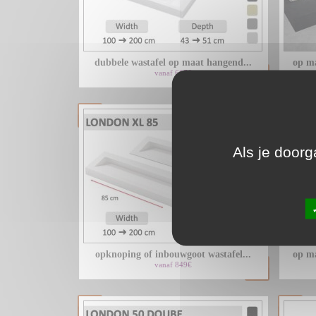
dubbele wastafel op maat hangend...
op ma
vanaf 607€
Als je doorg
opknoping of inbouwgoot wastafel...
op ma
vanaf 849€