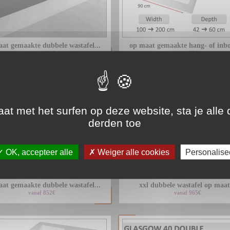
at gemaakte dubbele wastafel...
op maat gemaakte hang- of inbo
vanaf 691€
vanaf 708€
aat met het surfen op deze website, sta je alle
derden toe
OK, accepteer alle
Weiger alle cookies
Personalise
at gemaakte dubbele wastafel...
xxl dubbele wastafel op maat.
vanaf 852€
vanaf 965€