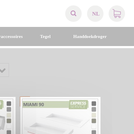
NL
AT
accessoires
Tegel
Handdoekdroger
BE
CH
DE
DK
EN
FR