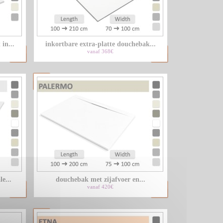
LU
in...
inkortbare extra-platte douchebak...
NL
vanaf 368€
PL
e...
douchebak met zijafvoer en...
vanaf 420€