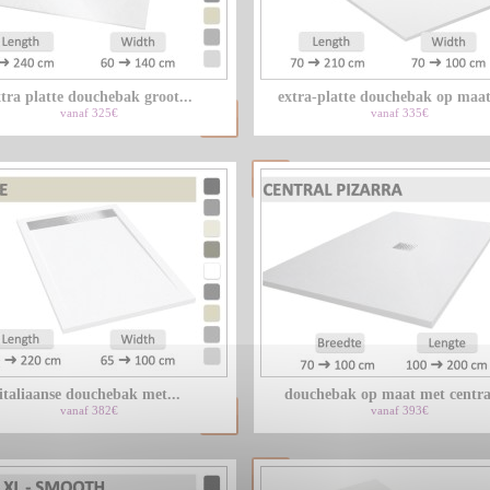
tra platte douchebak groot...
extra-platte douchebak op maat 
vanaf 325€
vanaf 335€
italiaanse douchebak met...
douchebak op maat met central
vanaf 382€
vanaf 393€