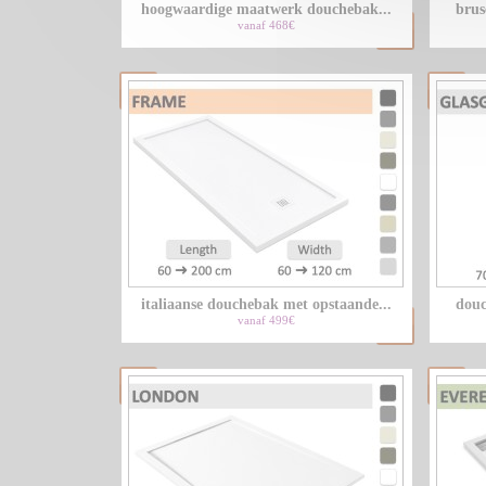
hoogwaardige maatwerk douchebak...
brus
vanaf 468€
italiaanse douchebak met opstaande...
douc
vanaf 499€