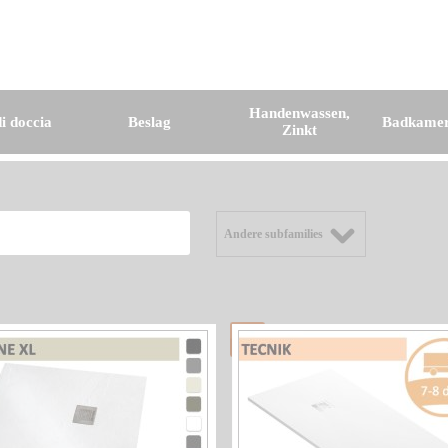
Handenwassen,
i doccia
Beslag
Badkamer
Zinkt
Andere subfamilies