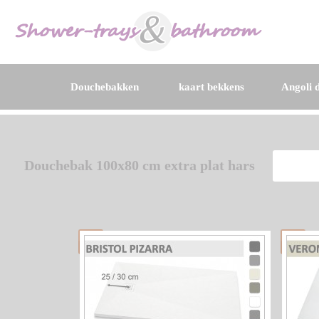
Douchebakken
kaart bekkens
Angoli d
Douchebak 100x80 cm extra plat hars