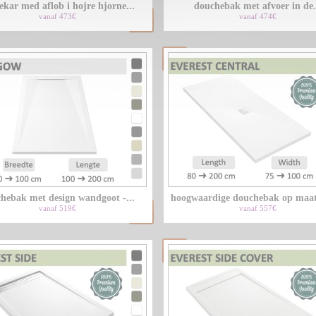
ekar med aflob i hojre hjorne...
douchebak met afvoer in de.
vanaf 473€
vanaf 474€
hebak met design wandgoot -...
hoogwaardige douchebak op maat
vanaf 519€
vanaf 557€