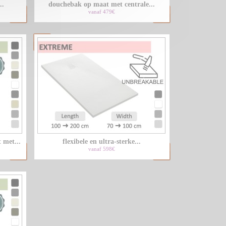
..
douchebak op maat met centrale...
vanaf 479€
 met...
flexibele en ultra-sterke...
vanaf 598€