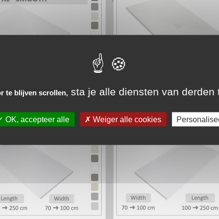
sta je alle diensten van derden 
douchebak op maat met gladde...
douchebak 80x100 cm centrale
 te blijven scrollen,
vanaf 425€
vanaf 430€
OK, accepteer alle
Weiger alle cookies
Personalise