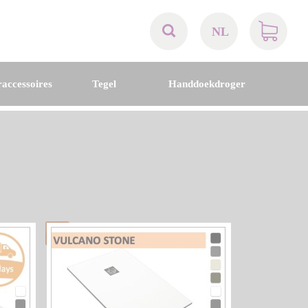
NL
AT
accessoires
Tegel
Handdoekdroger
BE
CH
DE
DK
EN
FR