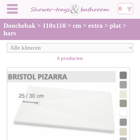
0
Douchebak > 110x110 > cm > extra > plat >
hars
6 producten