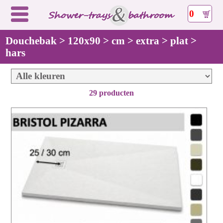
0
Douchebak > 120x90 > cm > extra > plat >
hars
29 producten