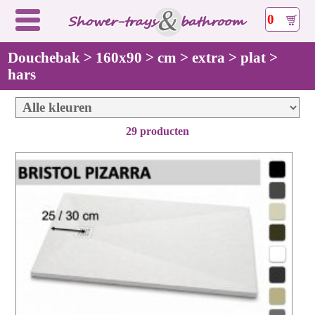
0
Douchebak > 160x90 > cm > extra > plat >
hars
29 producten