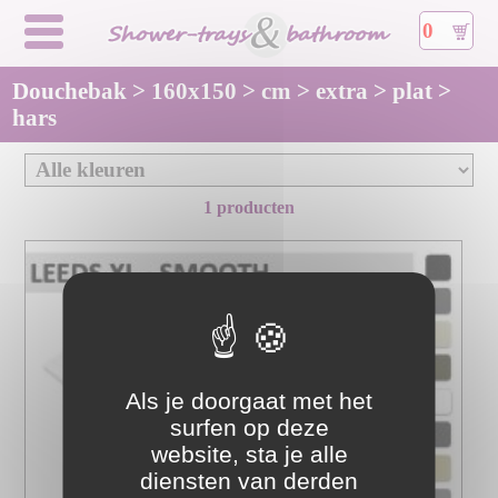
0
Douchebak > 160x150 > cm > extra > plat >
hars
1 producten
Als je doorgaat met het
surfen op deze
website, sta je alle
diensten van derden