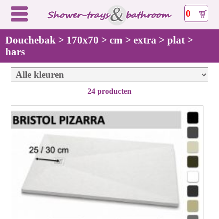
0
Douchebak > 170x70 > cm > extra > plat >
hars
24 producten