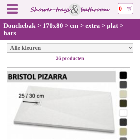
0
Douchebak > 170x80 > cm > extra > plat >
hars
26 producten