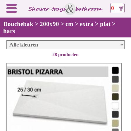
0
Douchebak > 200x90 > cm > extra > plat >
hars
28 producten