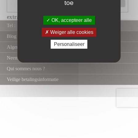
toe
extra platte douchebak groot...
OK, accepteer alle
Tel :
Weiger alle cookies
Blog
Personaliseer
Algemene verkoopvoorwaarden
Neem contact met ons op
Qui sommes nous ?
Veilige betalingsinformatie