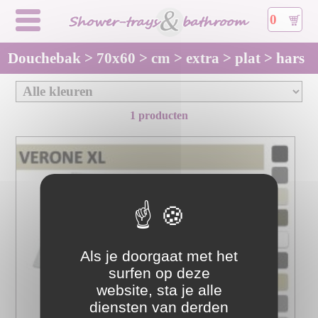
0
Douchebak > 70x60 > cm > extra > plat > hars
1 producten
Als je doorgaat met het
surfen op deze
website, sta je alle
diensten van derden