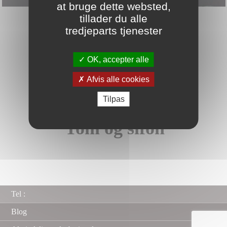
at bruge dette websted,
Badeværelsespejle
tillader du alle
tredjeparts tjenester
OK, accepter alle
Afvis alle cookies
Tilpas
Tom og sifon
Tel :
Blog