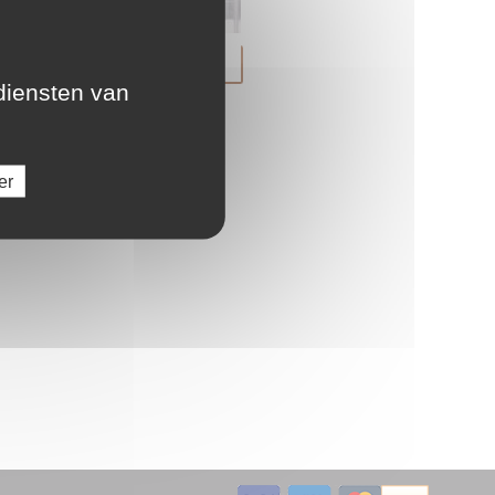
LU
radiatoren
 diensten van
NL
PL
er