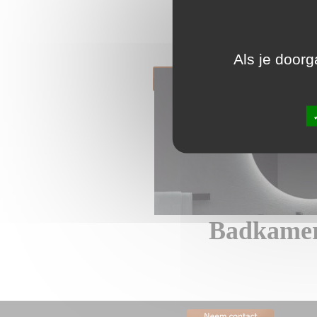
Giet af 
Als je doorg
Badkamer 