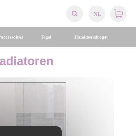
NL
AT
accessoires
Tegel
Handdoekdroger
BE
adiatoren
CH
DE
DK
EN
FR