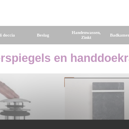
Handenwassen,
i doccia
Beslag
Badkamer
Zinkt
spiegels en handdoekr