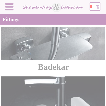
0
Fittings
Badekar