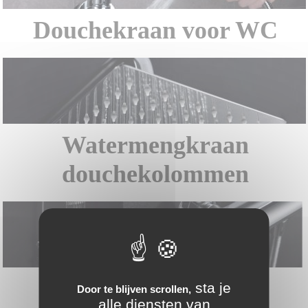
Douchekraan voor WC
Watermengkraan
douchekolommen
Thermostatische
sta je
Door te blijven scrollen,
alle diensten van