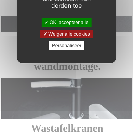
douchekolommen
derden toe
OK, accepteer alle
Weiger alle cookies
Wastafel en
Personaliseer
douchemengkraan,
wandmontage.
Wastafelkranen